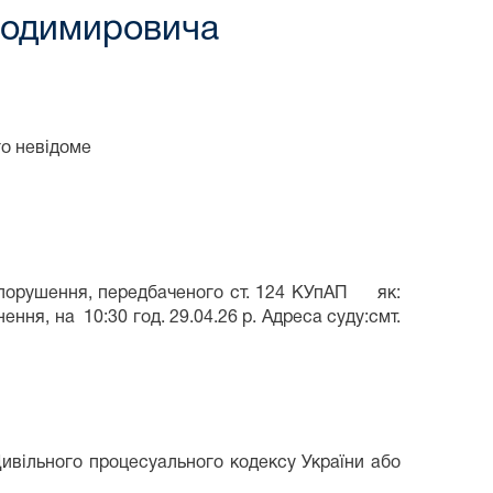
лодимировича
го невідоме
вопорушення, передбаченого ст. 124 КУпАП як:
ення, на 10:30 год. 29.04.26 р. Адреса суду:смт.
Цивільного процесуального кодексу України або