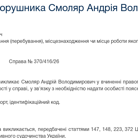
порушника Смоляр Андрія Во
ч
ння (перебування), місцезнаходження чи місце роботи яко
ва № 370/416/26
 викликає Смоляр Андрій Володимирович у вчиненні пра
сті у справі, у зв'язку з необхідністю надати особисті поясн
рт, ідентифікаційний код.
а викликається, передбачені статтями 147, 148, 223, 372 
тивного судочинства України.