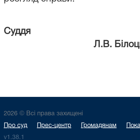
Су
Л.В. Білоць
2026 © Всі права захищені
Про суд
Прес-центр
Громадянам
Пока
v1.38.1