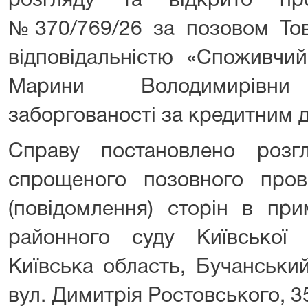
розгляду та відкрито пр
№370/769/26 за позовом То
відповідальністю «Споживчи
Марини Володимирівн
заборгованості за кредитним 
Справу постановлено розг
спрощеного позовного про
(повідомлення) сторін в при
районного суду Київської
Київська область, Бучанськи
вул. Димитрія Ростовського, 3