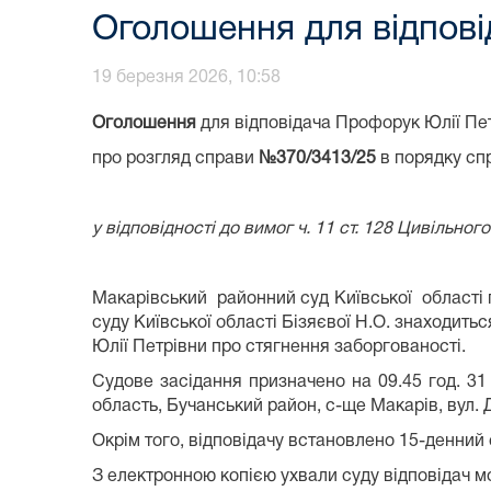
Оголошення для відпові
19 березня 2026, 10:58
Оголошення
для відповідача Профорук Юлії Пе
про розгляд справи
№
370/3413/25
в порядку сп
у відповідності до вимог ч. 11 ст. 128 Цивільно
Макарівський районний суд Київської області 
суду Київської області Бізяєвої Н.О. знаходит
Юлії Петрівни про стягнення заборгованості.
Судове засідання призначено на 09.45 год. 31
область, Бучанський район, с-ще Макарів, вул. 
Окрім того, відповідачу встановлено 15-денний 
З електронною копією ухвали суду відповідач 