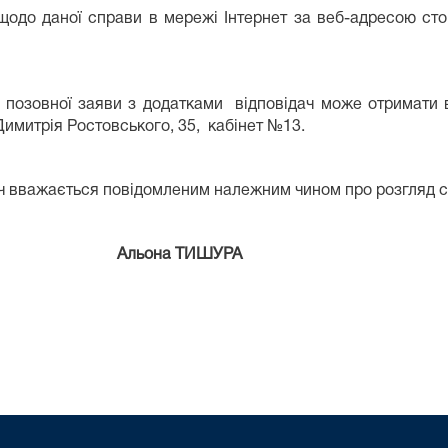
щодо даної справи в мережі Інтернет за веб-адресою стор
ю позовної заяви з додатками відповідач може отримати 
Димитрія Ростовського, 35, кабінет №13.
ач вважається повідомленим належним чином про розгляд с
льона ТИШУРА