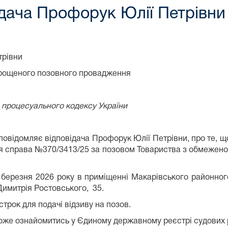
дача Профорук Юлії Петрівни
трівни
рощеного позовного провадження
го процесуального кодексу України
повідомляє відповідача Профорук Юлії Петрівни, про те, щ
ься справа №370/3413/25 за позовом Товариства з обмежен
 березня 2026 року в приміщенні Макарівського районног
Димитрія Ростовського, 35.
строк для подачі відзиву на позов.
може ознайомитись у Єдиному державному реєстрі судових