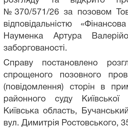
розгляду та відкрито пр
№370/571/26 за позовом То
відповідальністю «Фінансо
Науменка Артура Валерій
заборгованості.
Справу постановлено розг
спрощеного позовного про
(повідомлення) сторін в при
районного суду Київської
Київська область, Бучанськи
вул. Димитрія Ростовського, 3