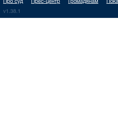
Про суд
Прес-центр
Громадянам
Пока
v1.38.1