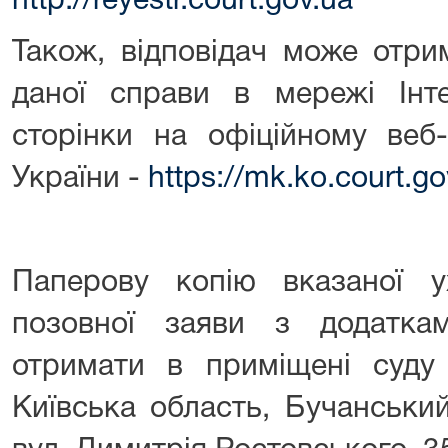
http://reyestr.court.gov.ua
Також, відповідач може отр
даної справи в мережі Інт
сторінки на офіційному веб-
України -
https://mk.ko.court.g
Паперову копію вказаної 
позовної заяви з додатк
отримати в приміщені суд
Київська область, Бучанськи