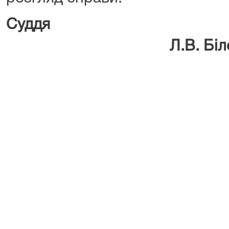
Су
Л.В. Білоць