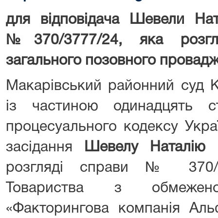
для відповідача Шевели Ната
№370/3777/24, яка розгл
загального позовного провад
Макарівський районний суд Ки
із частиною одинадцять с
процесуального кодексу Укра
засідання
Шевелу Наталію І
розгляді справи № 370/
Товариства з обмеженою
«Факторингова компанія Ал