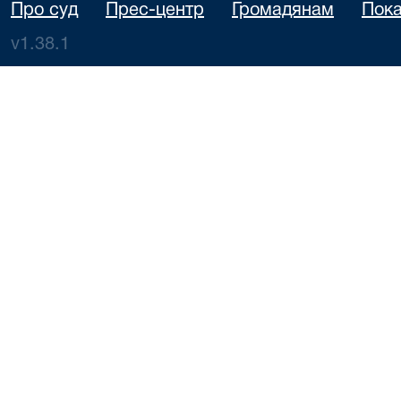
Про суд
Прес-центр
Громадянам
Пока
v1.38.1