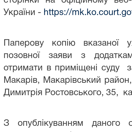
сторінки на офіційному веб-
України -
https://mk.ko.court.g
Паперову копію вказаної 
позовної заяви з додатк
отримати в приміщені суду з
Макарів, Макарівський район,
Димитрія Ростовського, 35, к
З опублікуванням даного о