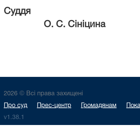
Су
О. С. Сініцина
2026 © Всі права захищені
Про суд
Прес-центр
Громадянам
Пока
v1.38.1