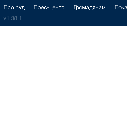
Про суд
Прес-центр
Громадянам
Пока
v1.38.1