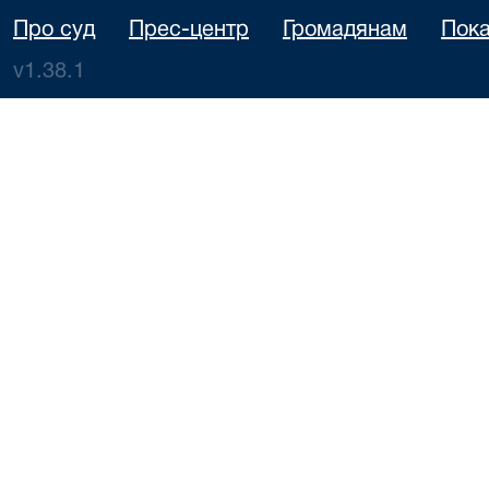
Про суд
Прес-центр
Громадянам
Пока
v1.38.1