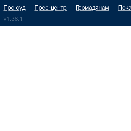
Про суд
Прес-центр
Громадянам
Пока
v1.38.1