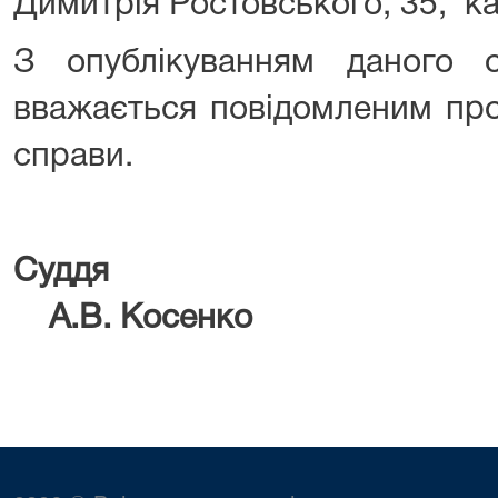
Димитрія Ростовського, 35, к
З опублікуванням даного о
вважається повідомленим про
справи.
Су
А.В. Косенко