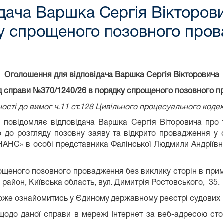
дача Варшка Сергія Вікторов
у спрощеного позовного про
Оголошення для відповідача
Варшка Сергія Вікторовича
д справи №370/1240/26 в порядку спрощеного позовного 
ності до вимог ч.11 ст.128 Цивільного процесуального коде
 повідомляє відповідача Варшка Сергія Віторовича про
ято до розгляду позовну заяву та відкрито провадження у
НС» в особі представника Фалінської Людмили Андріївн
щеного позовного провадження без виклику сторін в прим
район, Київська область, вул. Димитрія Ростовського, 35.
може ознайомитись у Єдиному державному реєстрі судових
щодо даної справи в мережі Інтернет за веб-адресою стор