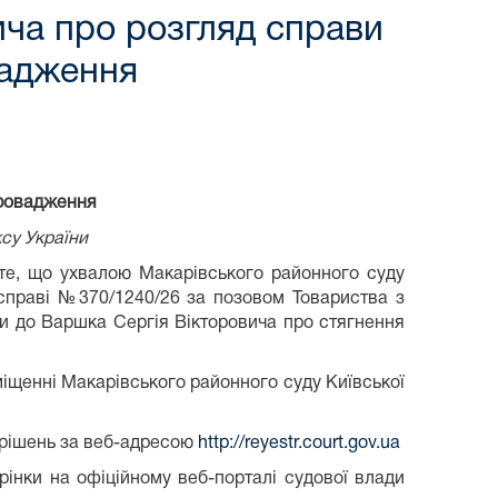
ича про розгляд справи
вадження
провадження
ксу України
 те, що ухвалою Макарівського районного суду
 справі №370/1240/26 за позовом Товариства з
и до Варшка Сергія Вікторовича про стягнення
іщенні Макарівського районного суду Київської
 рішень за веб-адресою
http://reyestr.court.gov.ua
інки на офіційному веб-порталі судової влади