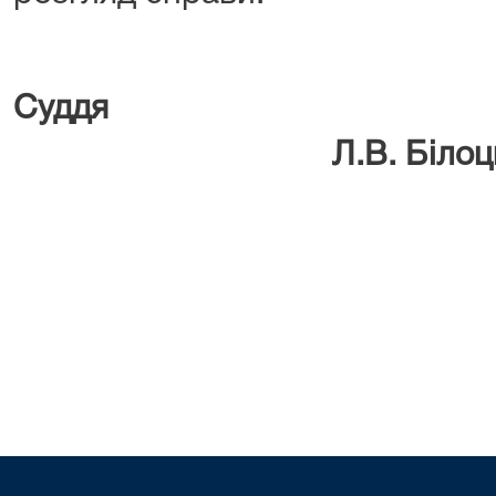
Су
Л.В. Білоць