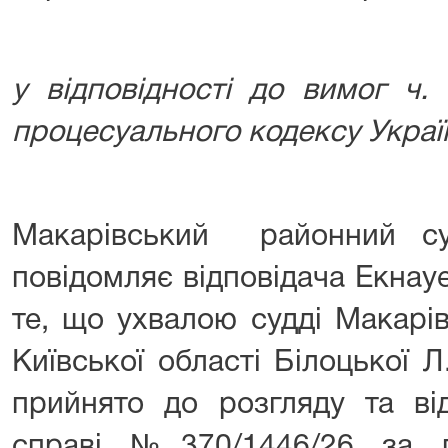
у відповідності до вимог ч.
процесуального кодексу Украї
Макарівський районний су
повідомляє відповідача Екнау
те, що ухвалою судді Макарі
Київської області Білоцької Л
прийнято до розгляду та ві
справі №370/1446/26 за п