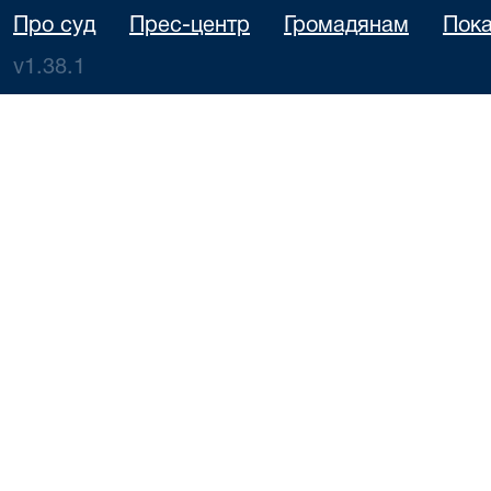
Про суд
Прес-центр
Громадянам
Пока
v1.38.1