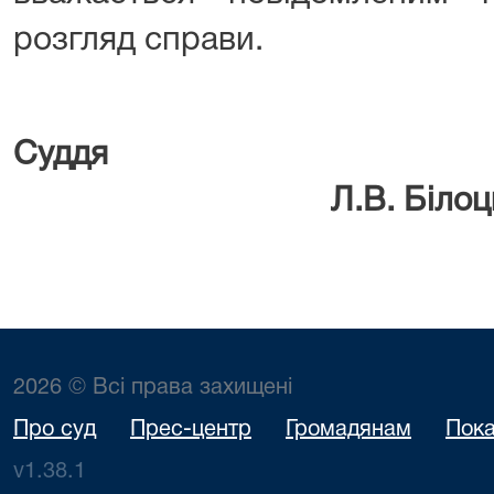
розгляд справи.
Су
Л.В. Білоць
2026 © Всі права захищені
Про суд
Прес-центр
Громадянам
Пока
v1.38.1