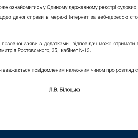
може ознайомитись у Єдиному державному реєстрі судових
щодо даної справи в мережі Інтернет за веб-адресою стор
ю позовної заяви з додатками відповідач може отримати 
имитрія Ростовського, 35, кабінет №13.
ач вважається повідомленим належним чином про розгляд с
Білоцька