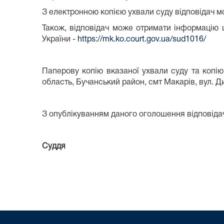
З електронною копією ухвали суду відповідач 
Також, відповідач може отримати інформацію 
України -
https://mk.ko.court.gov.ua/sud1016/
Паперову копію вказаної ухвали суду та копі
область, Бучанський район, смт Макарів, вул. Д
З опублікуванням даного оголошення відповід
Суддя Л.В. 