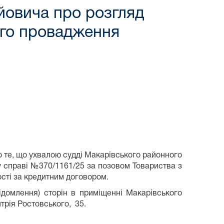
йовича про розгляд
ого провадження
 те, що ухвалою судді Макарівського районного
 у справі №370/1161/25 за позовом Товариства з
сті за кредитним договором.
домлення) сторін в приміщенні Макарівського
трія Ростовського, 35.