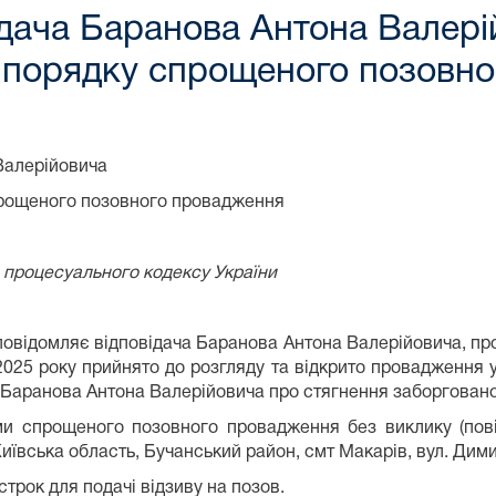
дача Баранова Антона Валері
 порядку спрощеного позовн
Валерійовича
рощеного позовного провадження
го процесуального кодексу України
повідомляє відповідача Баранова Антона Валерійовича, про
05.2025 року прийнято до розгляду та відкрито провадження
 Баранова Антона Валерійовича про стягнення заборговано
и спрощеного позовного провадження без виклику (пові
иївська область, Бучанський район, смт Макарів, вул. Дими
строк для подачі відзиву на позов.