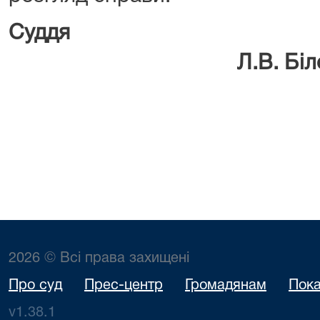
Су
Л.В. Білоць
2026 © Всі права захищені
Про суд
Прес-центр
Громадянам
Пока
v1.38.1