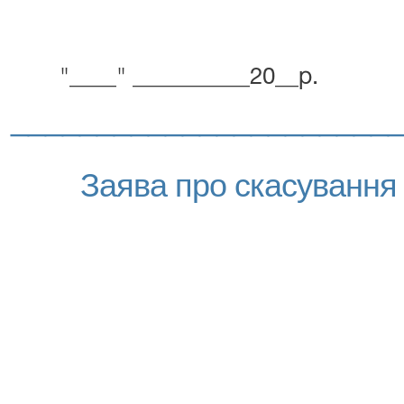
"____" __________20__р.
______________________
Заява про скасування 