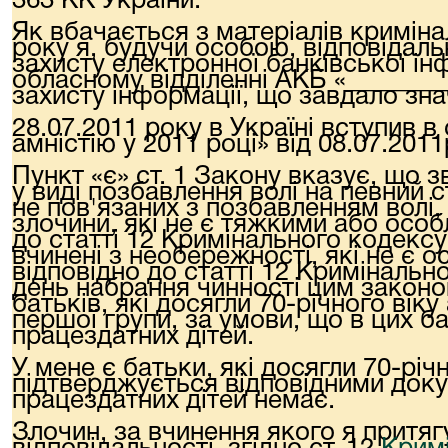
363 КК України.
Як вбачається з матеріалів криміна
року я, будучи особою, відповідал
захисту електронної банківської ін
обласному відділенні АКБ «_______
захисту інформації, що завдало зн
28.07.2011 року в Україні вступив 
амністію у 2011 році» від 08.07.2011р
Пункт «є» ст. 1 Закону вказує, що 
у виді позбавлення волі на певний с
не пов'язаних з позбавленням волі,
злочини, які не є тяжкими або осо
до статті 12 Кримінального кодексу 
вчинені з необережності, які не є 
відповідно до статті 12 Кримінально
день набрання чинності цим закон
батьків, які досягли 70-річного віку
першої групи, за умови, що в цих б
працездатних дітей.
У мене є батьки, які досягли 70-річн
підтверджується відповідними док
працездатних дітей немає.
Злочин, за вчинення якого я притя