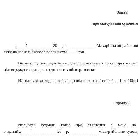
Заява
про скасування судового
„____”____________20__р.
_____________
Макарівський районни
мене на користь Особа2 боргу в сумі ____ грн.
Вважаю, що він підлягає скасуванню, оскільки частку боргу в сумі 
підтверджується доданою до заяви копією розписки.
На підставі викладеного й у відповідності з ч. 2 ст. 104, ч. 1 ст. 106
прошу:
скасувати судовий наказ про стягнення з мене н
виданий
„____”____________20__р. _____________ міськрайонним судом 