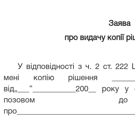
Заява
про видачу копії р
У відповідності з ч. 2 ст. 22
мені копію рішення _______
від„___”___________200__
року у 
позово
про
______________________________