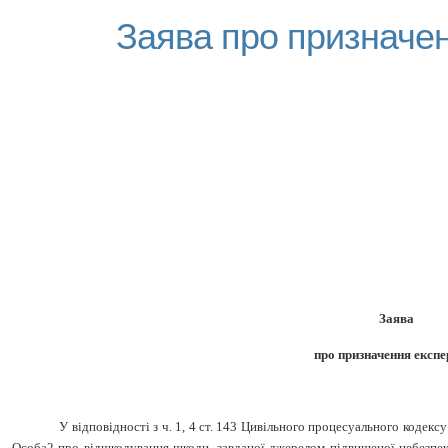
Заява про призначе
Заява
про призначення експе
У відповідності з ч. 1, 4 ст. 143 Цивільного процесуального кодек
Особа2 про відшкодування шкоди, завданої джерелом підвищеної небезпек