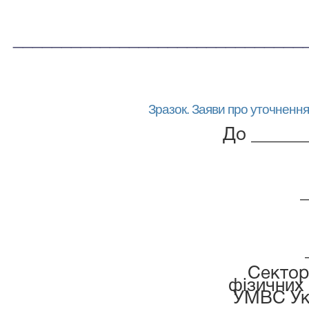
______________________________
Зразок. Заяв
и
про уточнення
До ______
_
Сектор
фізичних
УМВС Укр