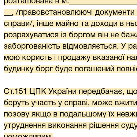
розташована в м._________________
__, /правовстановлюючі документи 
справи/, інше майно та доходи в нь
розрахуватися із боргом він не баж
заборгованість відмовляється. У ра
мою користь і продажу вказаної на
будинку борг буде погашений повні
Ст.151 ЦПК України передбачає, що 
беруть участь у справі, може вжит
позову якщо в подальшому їх невж
утруднення виконання рішення суду
неможливим.