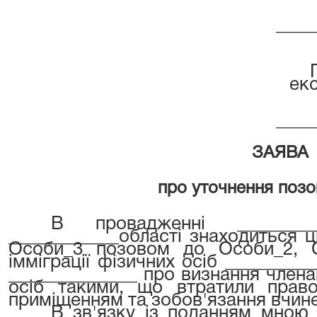
____
ек
____
ЗАЯВА
про уточнення позо
В провадженні _______
_________
___області
знаходиться ц
Особи_3 позовом до Особи_2, С
імміграції фізичних осіб _______
______________ про визнання члена
осіб такими, що втратили прав
приміщенням та зобов'язання вчине
В зв'язку із поданням мною