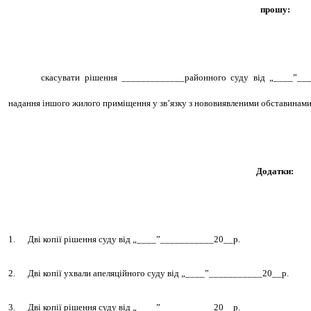
прошу:
скасувати рішення _____________районного суду від
„____”__
надання іншого жилого приміщення у зв’язку з нововиявленими обставинами
Додатки:
1.
Дві копії рішення суду від
„____”___________20__р.
2.
Дві копії ухвали апеляційного суду від
„____”___________20__р.
3.
Дві копії рішення суду від
„____”___________20__р.