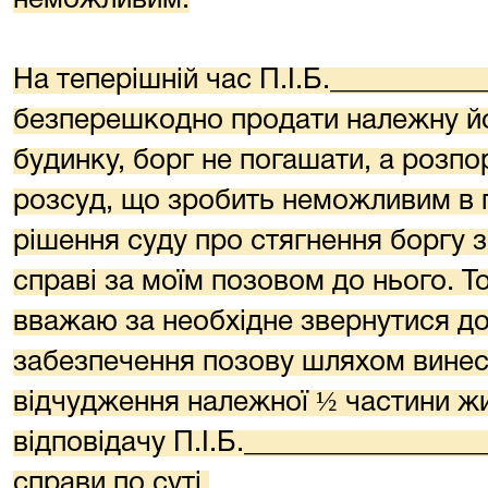
На теперішній час П.І.Б.__________
безперешкодно продати належну йо
будинку, борг не погашати, а розп
розсуд, що зробить неможливим в
рішення суду про стягнення боргу 
справі за моїм позовом до нього. Т
вважаю за необхідне звернутися до
забезпечення позову шляхом винес
відчудження належної ½ частини ж
відповідачу П.І.Б.________________
справи по суті.