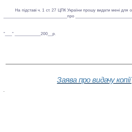
На підставі ч. 1 ст. 27 ЦПК України прошу видати мені для
___________________________про ________________________
"___" ___________200__р.
_________________________________
Заява про видачу копі