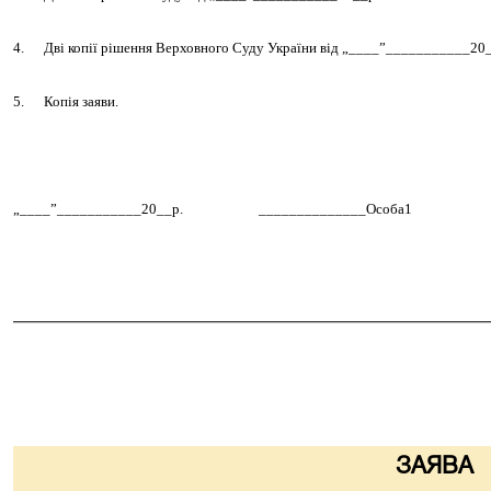
4.
Дві копії рішення Верховного Суду України від
„____”___________20_
5.
Копія заяви.
„____”___________20__р.
______________Особа1
_________________________________
ЗАЯВА