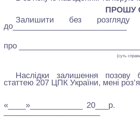
ПРОШУ СУ
Залишити без розгляд
до__________
________________
про
___________________________
(суть справ
Наслідки залишення позову б
статтею 207 ЦПК України, мені роз’яс
«____»____________ 20___р.
__________
____________