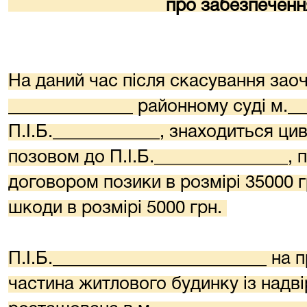
про забезпеченн
На даний час після скасування заоч
______________ районному суді м.__
П.І.Б.____________, знаходиться ци
позовом до П.І.Б._______________, 
договором позики в розмірі 35000 г
шкоди в розмірі 5000 грн.
П.І.Б.________________________ на 
частина житлового будинку із надв