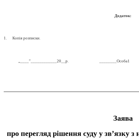
Додаток:
1.
Копія розписки.
„____”____________20__р.
________Особа1
_________________________________
Заява
про перегляд рішення суду у зв’язку 