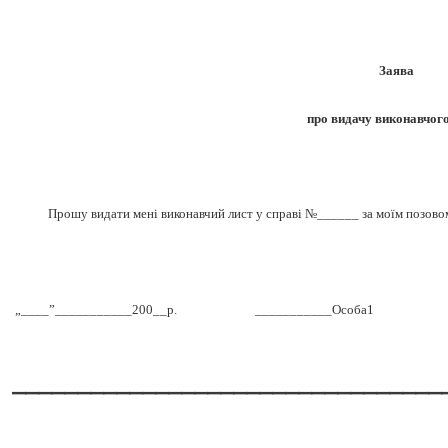
Заява
про видачу виконавчого
Прошу видати мені виконавчий лист у справі №______ за моїм позовом
„____”___________200__р.
___________Особа1
_________________________________