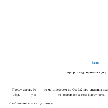
Заява
про розгляд справи за відсут
Прошу справу №____ за моїм позовом до Особа2 про визнання неді
______, буд. ______ у м. ____________ та розглядати за моєї відсутності.
Свої позовні вимоги підтримую.