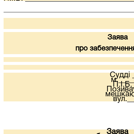
_________________________________
Заява
про забезпеченн
Судді 
м.___
П.І.Б
Позивач
мешкаюч
вул._
Заява