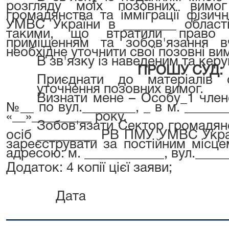
розгляду моїх позовних вимо
громадянства та імміграції фізи
УМВС України в ________ області
такими, що втратили право 
приміщенням та зобов'язання в
необхідне уточнити свої позовні ви
В зв'язку із наведеним та керу
ПРОШУ СУД:
Приєднати до матеріалів
уточнення позовних вимог.
Визнати мене – Особу_1 член
№__ по вул.________, _ в м. _____
«__»_________ року.
Зобов'язати Сектор громадянс
осіб _________ РВ ПМУ УМВС Украї
зареєструвати за постійним місц
адресою: м. ____________, вул.______
Додаток: 4 копії цієї заяви;
Дата
_________________