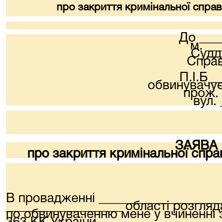
про закриття кримінальної справи
До
___
м. __
Судд
Справ
П.І.Б__
обвинувачуєт
прож. 
вул. 
ЗАЯВА
про закриття кримінальної справ
В провадженні ___________________
__________________ області розгля
по обвинуваченню мене у вчиненні 