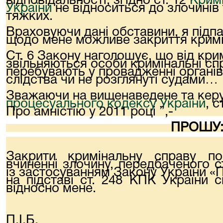
відповідальності, згідно ст. 12
Крим
України
не відноситься до злочинів
тяжких.
Враховуючи дані обставини, я підпад
щодо мене можливе закриття кримі
Ст. 6 Закону наголошує, що від кри
звільняються особи кримінальні сп
перебувають у провадженні органів
слідства чи не розглянуті судами…
Зважаючи на вищенаведене та керу
процесуального кодексу України
, с
Про амністію у 2011 році ”,-
ПРОШУ
Закрити кримінальну справу п
вчиненні злочину, передбаченого ст
із застосуванням Закону України «П
на підставі ст. 248 КПК України 
відносно мене.
П.І.Б. ___________________________