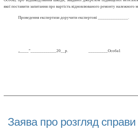
якої поставити запитання про вартість відновлюваного ремонту належного 
Проведення експертизи доручити експертові ______________.
„____”____________20__р.
_________Особа1
_________________________________
Заява про розгляд справи 