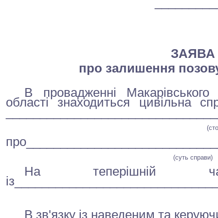
_________
ЗАЯВА
про залишення позову
В провадженні
Макарівського
р
області
знаходиться цивільна с
__________________________
_____
(ст
про____________________________
(суть справи)
На теперішній 
із
_____________________________
В зв'язку із наведеним та керуюч