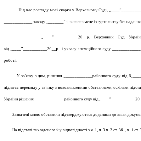
Під час розгляду моєї скарги у Верховному Суді,
„____”_________
_____________ заводу „_______” і
виселив мене із гуртожитку без наданн
„____”___________20__р.
Верховний Суд Україн
від
„____”___________20__р.
і ухвалу апеляційного суду _____________
роботі.
У зв’язку з цим, рішення _____________районного суду від 6„__
підлягає перегляду у зв’язку з нововиявленими обставинами, оскільки підс
України рішення _____________ районного суду від„____”___________20
Зазначені мною обставини підтверджуються доданими до заяви докуме
На підставі викладеного й у відповідності з ч. 1, п. 3 ч. 2 ст. 361, ч. 1 ст