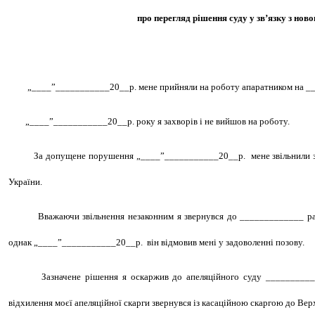
про перегляд рішення суду у зв’язку з но
„____”___________20__р.
мене прийняли на роботу апаратником на _
„____”___________20__р.
року я захворів і не вийшов на роботу.
За допущене порушення
„____”___________20__р.
мене звільнили 
України.
Вважаючи звільнення незаконним я звернувся до _____________ ра
однак
„____”___________20__р.
він відмовив мені у задоволенні позову.
Зазначене рішення я оскаржив до апеляційного суду ___________
відхилення моєї апеляційної скарги звернувся із касаційною скаргою до Вер